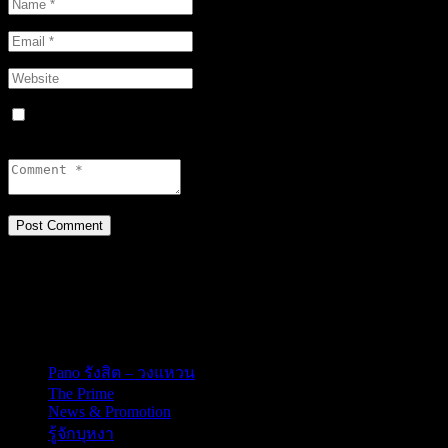
Save my name, email, and website in this browser for the next
time I comment.
สำนักงานใหญ่
198/8 หมู่ 6 ตำบลบางบัวทอง อำเภอบางบัวทอง จังหวัดนนทบุรี
11110
Pano รังสิต – วงแหวน
The Prime
News & Promotion
รู้จักบุหงา