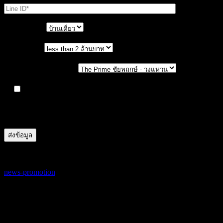
ประเภทบ้าน
งบประมาณ
เลือกโครงการที่สนใจ
ให้บริษัทเก็บรวบรวม ใช้ และเปิดเผยข้อมูลส่วนตัวของ
ข้าพเจ้า เช่น ชื่อ นามสกุล เบอร์โทรศัพท์ Line ID เป็นต้น ที่ได้
ให้ไว้แก่บริษัท เพื่อวัตถุประสงค์ทางการตลาด
17/03/2023
17/03/2023
news-promotion
โครงการบ้านเดี่ยวเดอะไพร์ม เปิด Presale
โซนใหม่