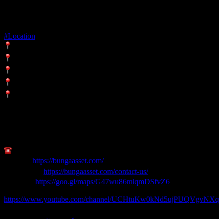
บ้านเดี่ยว 2 ชั้นทำเลดีมาก
#Location
ทำเลดีมาก ติดถนนใหญ่ เพียง 15 นาทีถึง Central West Gate
ใกล้รถไฟฟ้า BTS สายสีม่วง 2 สถานีบางไผ่
ใกล้โรงเรียน และสิ่งอำนวยความสะดวกโดยรอบ
มีหน่วยรักษาความปลอดภัยอย่างเข้มงวดตลอด 24 ชั่วโมง
ส่วนกลางจัดเต็ม ทั้งพื้นที่สวนส่วนกลาง Fitness แบบวิวสวน
สระว่ายน้ำแบบสุด Private
สอบถามเพิ่มเติม
082-341-8888
Website:
https://bungaasset.com/
ลงทะเบียน:
https://bungaasset.com/contact-us/
Location:
https://goo.gl/maps/G47wu86miqmDSfvZ6
Youtube:
https://www.youtube.com/channel/UCHtuKw0kNd5ujPUQVgvNX
**เงื่อนไขเป็นไปตามที่บริษัทฯกำหนด*