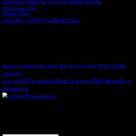
#ThePrime
#ชัยพฤกษ์
#วงแหวน
#PrimeCirclePlus
#PrimeSpacePuls
#InfinityPrime
#บ้านเดี่ยว
#โปรดี
#บ้านเดี่ยวไทรน้อย
Share
Post navigation
Previous Article
Bunga Asset เปิด โครงการใหม่ “PANO รังสิต-
วงแหวน “
Next Article
รีไฟแนนซ์บ้านคืออะไร เอกสารที่ใช้รีไฟแนนซ์บ้าน
อัพเดทล่าสุด
Leave a Reply
Your email address will not be published.
Required fields are
marked
*