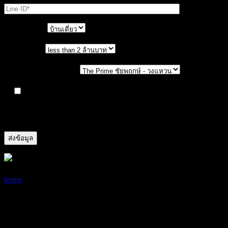
ประเภทบ้าน
งบประมาณ
เลือกโครงการที่สนใจ
ให้บริษัทเก็บรวบรวม ใช้ และเปิดเผยข้อมูลส่วนตัวของ
ข้าพเจ้า เช่น ชื่อ นามสกุล เบอร์โทรศัพท์ Line ID เป็นต้น ที่ได้
ให้ไว้แก่บริษัท เพื่อวัตถุประสงค์ทางการตลาด
06/02/2020
05/01/2021
home
บ้านเพดานสูง ดียังไง? 6 ข้อดีของบ้าน
เพดานสูงที่จะทำให้คุณได้เห็นมุมมองที่