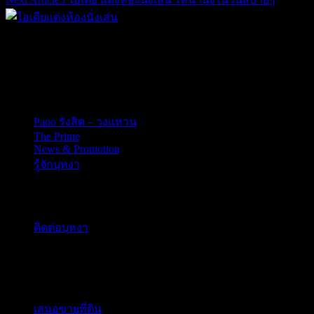
สำนักงานใหญ่
198/8 หมู่ 6 ตำบลบางบัวทอง อำเภอบางบัวทอง จังหวัดนนทบุรี
11110
Pano รังสิต – วงแหวน
The Prime
News & Promotion
รู้จักบุหงา
ติดต่อเรา
ติดต่อบุหงา
ร่วมงานกับบุหงา
สนใจทำธุรกิจกับเรา
เสนอขายที่ดิน