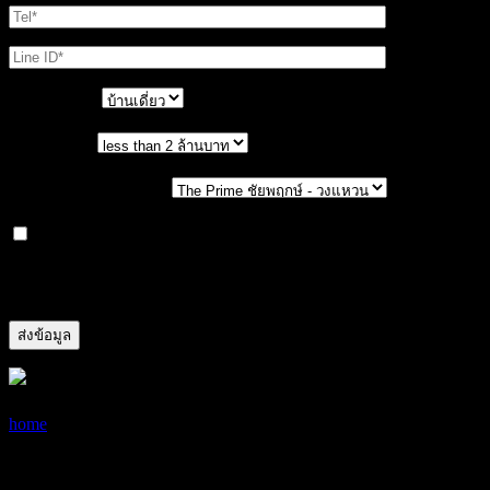
ประเภทบ้าน
งบประมาณ
เลือกโครงการที่สนใจ
ให้บริษัทเก็บรวบรวม ใช้ และเปิดเผยข้อมูลส่วนตัวของ
ข้าพเจ้า เช่น ชื่อ นามสกุล เบอร์โทรศัพท์ Line ID เป็นต้น ที่ได้ให้
ไว้แก่บริษัท เพื่อวัตถุประสงค์ทางการตลาด
16/02/2020
05/01/2021
home
5 ไอเดีย แต่งห้องนั่งเล่น ให้น่านั่งในวัน