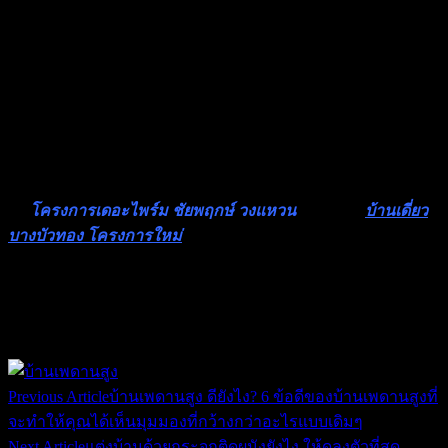
ที่ชอบ ก็ลองออกแบบและจัดเลย รับรองว่า ทำดีๆสวยๆ มีสไตล์
ไม่เหมือนใคร ก็ทำให้อยากพักผ่อนอยู่กับห้องนั่งเล่นได้ทั้งวันกัน
เลยทีเดียว จะมีแขกมาเยี่ยมบ้าน หรือ ก๊วนเพื่อนมาเที่ยว ก็มีมุม
สบายๆ ให้นั่งชิคๆ คุยกันได้ไม่มีเบื่อ!!
หากอยากมีห้องนั่งเล่นสวยๆตามสไตล์ของคุณ ลองเข้ามาเยี่ยม
ชม
โครงการเดอะไพร์ม ชัยพฤกษ์ วงแหวน
โครงการ
บ้านเดี่ยว
บางบัวทอง โครงการใหม่
ที่พร้อมเป็นตัวเลือกให้คุณ ด้วยโถง
บ้านชั้นล่างที่กว้าง โปร่ง โล่งสบาย พร้อมให้คุณแต่งห้องนั่งเล่น
ได้ตามใจ ตามสไตล์ที่คุณฝันถึง
Share
Post
navigation
Previous Article
บ้านเพดานสูง ดียังไง? 6 ข้อดีของบ้านเพดานสูงที่
จะทำให้คุณได้เห็นมุมมองที่กว้างกว่าอะไรแบบเดิมๆ
Next Article
แต่งบ้านด้วยกระจกติดผนังยังไง ให้ดูลงตัวที่สุด