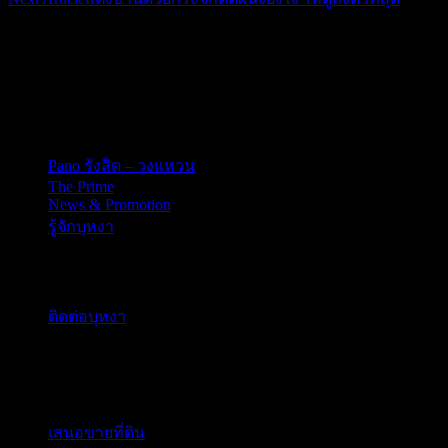
สำนักงานใหญ่
198/8 หมู่ 6 ตำบลบางบัวทอง อำเภอบางบัวทอง จังหวัดนนทบุรี
11110
Pano รังสิต – วงแหวน
The Prime
News & Promotion
รู้จักบุหงา
ติดต่อเรา
ติดต่อบุหงา
ร่วมงานกับบุหงา
สนใจทำธุรกิจกับเรา
เสนอขายที่ดิน